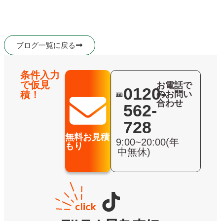
ブログ一覧に戻る
条件入力
で仮見
お電話で
0120-
積！
のお問い
合わせ
562-
728
無料お見積
9:00~20:00(年
もり
中無休)