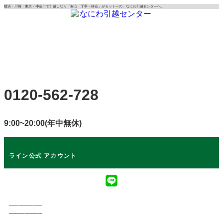
コ
横浜・川崎・東京・神奈川で引越しなら「安心・丁寧・格安」がモットーの、なにわ引越センターへ。
ン
テ
ン
ツ
に
ス
キ
0120-562-728
ッ
プ
9:00~20:00(年中無休)
ライン公式 アカウント
ライン公式
アカウント