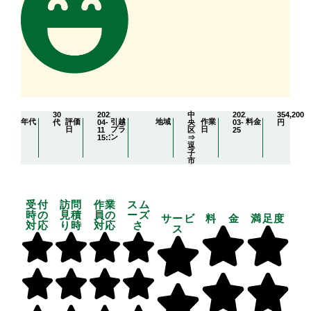
30
2022-
中
2022-
354,200
年代
評価
引越
地域
作業
料金
代
04-
央
03-
円
日
プラ
日
11
区
25
ン
15:32:31
⇒
逗
子
市
受付
訪問
作業
スム
時の
見積
員の
ーズ
サービ
料 金
満足度
対応
り時
対応
さ
ス