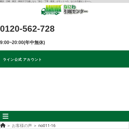
コ
横浜・川崎・東京・神奈川で引越しなら「安心・丁寧・格安」がモットーの、なにわ引越センターへ。
ン
テ
ン
0120-562-728
ツ
に
9:00~20:00(年中無休)
ス
キ
ッ
ライン公式 アカウント
プ
ライン公式
アカウント
無料
お見積もり
＞
お客様の声
＞
no011-16