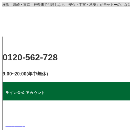
コ
横浜・川崎・東京・神奈川で引越しなら「安心・丁寧・格安」がモットーの、な
ン
テ
ン
ツ
に
ス
キ
ッ
0120-562-728
プ
9:00~20:00(年中無休)
ライン公式 アカウント
ライン公式
アカウント