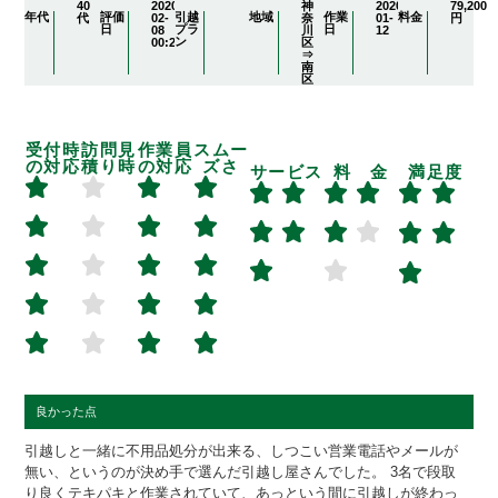
40
2020-
神
2020-
79,200
年代
評価
引越
地域
作業
料金
代
02-
奈
01-
円
日
プラ
日
08
川
12
ン
00:20:00
区
⇒
南
区
受付時
訪問見
作業員
スムー
の対応
積り時
の対応
ズさ
サービス
料 金
満足度
良かった点
引越しと一緒に不用品処分が出来る、しつこい営業電話やメールが
無い、というのが決め手で選んだ引越し屋さんでした。 3名で段取
り良くテキパキと作業されていて、あっという間に引越しが終わっ