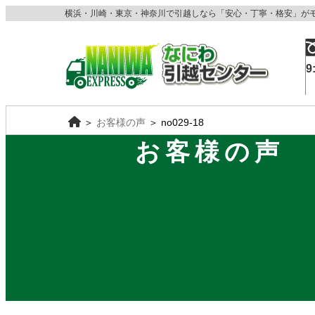
横浜・川崎・東京・神奈川で引越しなら「安心・丁寧・格安」が
9
＞
お客様の声
＞
no029-18
お客様の声