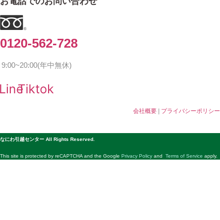
お電話でのお問い合わせ
0120-562-728
9:00~20:00(年中無休)
Line
Tiktok
会社概要
|
プライバシーポリシー
© 公益社団法人日本青年会議所 All Rights Reserved.
なにわ引越センター All Rights Reserved.
This site is protected by reCAPTCHA and the Google
Privacy Policy
and
Terms of Service
apply.