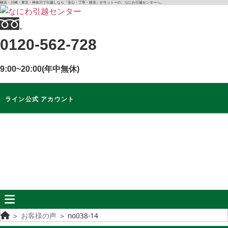
コ
横浜・川崎・東京・神奈川で引越しなら「安心・丁寧・格安」がモットーの、なにわ引越センターへ。
ン
テ
0120-562-728
ン
ツ
に
9:00~20:00(年中無休)
ス
キ
ライン公式 アカウント
ッ
プ
ライン公式
アカウント
無料
お見積もり
＞
お客様の声
＞
no038-14