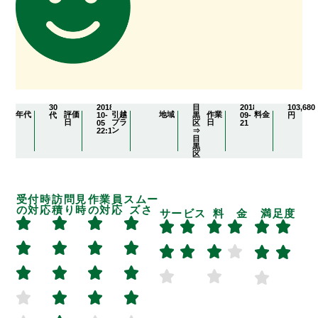
30
2018-
目
2018-
103,680
年代
評価
引越
地域
作業
料金
代
10-
黒
09-
円
日
プラ
日
05
区
21
ン
22:19:53
⇒
目
黒
区
受付時
訪問見
作業員
スムー
の対応
積り時
の対応
ズさ
サービス
料 金
満足度