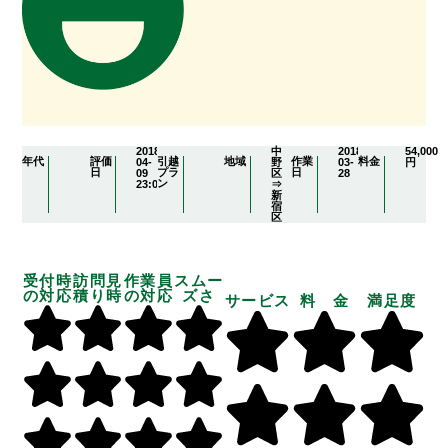
2018-
中
2018-
54,000
年代
評価
引越
地域
作業
料金
04-
野
03-
円
日
プラ
日
09
区
28
ン
23:09:21
⇒
新
宿
区
受付時
訪問見
作業員
スムー
の対応
積り時
の対応
ズさ
サービス
料 金
満足度