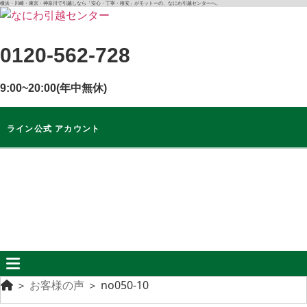
コ
横浜・川崎・東京・神奈川で引越しなら「安心・丁寧・格安」がモットーの、なにわ引越センターへ。
ン
テ
0120-562-728
ン
ツ
9:00~20:00(年中無休)
に
ス
キ
ライン公式 アカウント
ッ
プ
ライン公式
アカウント
無料
お見積もり
＞
お客様の声
＞
no050-10