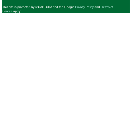
This site is protected by reCAPTCHA and the Google
Privacy Policy
and
Terms of
Service
apply.