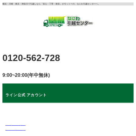
コ
横浜・川崎・東京・神奈川で引越しなら「安心・丁寧・格安」がモットーの、なにわ引越センターへ。
ン
テ
ン
ツ
に
ス
キ
0120-562-728
ッ
プ
9:00~20:00(年中無休)
ライン公式 アカウント
ライン公式
アカウント