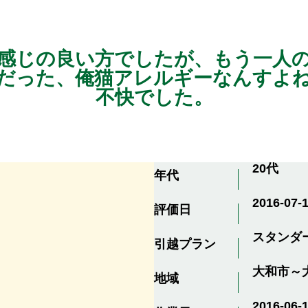
感じの良い方でしたが、もう一人
だった、俺猫アレルギーなんすよ
不快でした。
20代
年代
2016-07-1
評価日
スタンダ
引越プラン
大和市～
地域
2016-06-