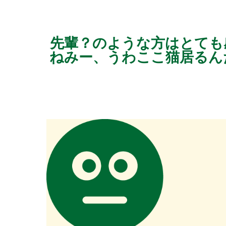
先輩？のような方はとても
ねみー、うわここ猫居るん