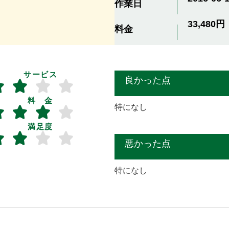
作業日
33,480円
料金
サービス
良かった点
料 金
特になし
満足度
悪かった点
特になし