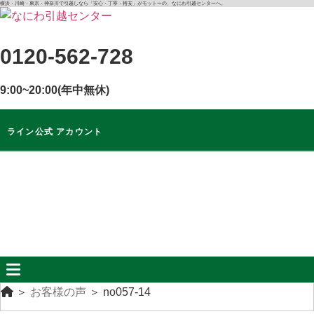
コ
横浜・川崎・東京・神奈川で引越しなら「安心・丁寧・格安」がモットーの、なにわ引越センターへ。
ン
テ
0120-562-728
ン
ツ
9:00~20:00(年中無休)
に
ス
キ
ライン公式 アカウント
ッ
プ
ライン公式
アカウント
無料
お見積もり
＞
お客様の声
＞
no057-14