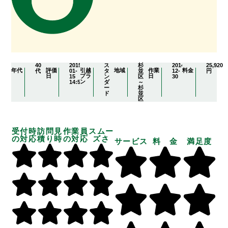
40
2015-
ス
杉
2014-
25,920
年代
評価
引越
地域
作業
料金
代
01-
タ
並
12-
円
日
プラ
日
15
ン
区
30
ン
14:56:49
ダ
～
ー
杉
ド
並
区
受付時
訪問見
作業員
スムー
の対応
積り時
の対応
ズさ
サービス
料 金
満足度