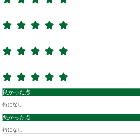
良かった点
特になし
悪かった点
特になし