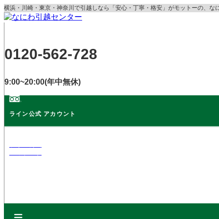
コ
横浜・川崎・東京・神奈川で引越しなら「安心・丁寧・格安」がモットーの、な
ン
テ
ン
ツ
0120-562-728
に
ス
キ
9:00~20:00(年中無休)
ッ
プ
ライン公式 アカウント
ライン公式
アカウント