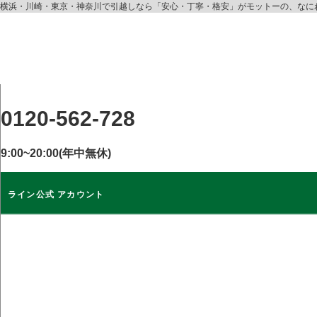
コ
横浜・川崎・東京・神奈川で引越しなら「安心・丁寧・格安」がモットーの、なに
ン
テ
ン
ツ
に
ス
0120-562-728
キ
ッ
9:00~20:00(年中無休)
プ
ライン公式 アカウント
ライン公式
アカウント