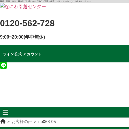
コ
横浜・川崎・東京・神奈川で引越しなら「安心・丁寧・格安」がモットーの、なにわ引越センターへ。
ン
テ
0120-562-728
ン
ツ
9:00~20:00(年中無休)
に
ス
キ
ライン公式 アカウント
ッ
プ
ライン公式
アカウント
無料
お見積もり
＞
お客様の声
＞
no068-05