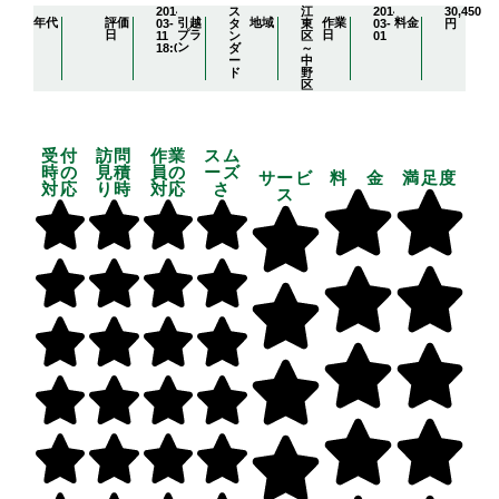
2014-
ス
江
2014-
30,450
年代
評価
引越
地域
作業
料金
03-
タ
東
03-
円
日
プラ
日
11
ン
区
01
ン
18:04:30
ダ
～
ー
中
ド
野
区
受付
訪問
作業
スム
時の
見積
員の
ーズ
サービ
料 金
満足度
対応
り時
対応
さ
ス