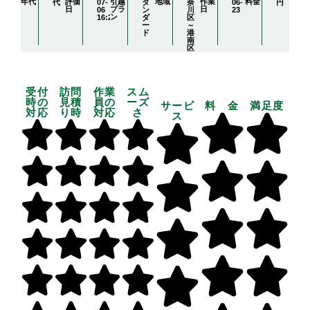
年代
評価
引越
地域
作業
料金
代
07-
タ
奈
06-
円
日
プラ
日
06
ン
川
23
ン
16:23:46
ダ
区
ー
～
ド
港
南
区
受付
訪問
作業
スム
時の
見積
員の
ーズ
サービ
料 金
満足度
対応
り時
対応
さ
ス