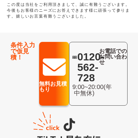
この度は当社をご利用頂きまして、誠に有難うございます。
今後もお客様のニーズにお答えできます様に頑張って参りま
す。嬉しいお言葉有難うございました。
条件入力
で仮見
お電話での
0120-
お問い合わ
積！
せ
562-
728
無料お見積
9:00~20:00(年
もり
中無休)