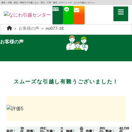
横浜・川崎・東京・神奈川で引越しなら「安心・丁寧・格安」がモットーの、なにわ引越センターへ。
＞
お客様の声
＞
no077-18
お客様の声
スムーズな引越し有難うございました！
30
2013-
ス
品
2013-
42,728
年代
評価
引越
地域
作業
料金
代
02-
タ
川
01-
円