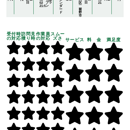
日
プラ
日
02
ン
区
21
ン
21:59:49
ダ
￣
ー
裾
ド
野
市
受付時
訪問見
作業員
スムー
の対応
積り時
の対応
ズさ
サービス
料 金
満足度