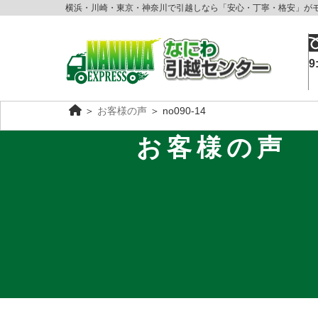
横浜・川崎・東京・神奈川で引越しなら「安心・丁寧・格安」が
9
＞
お客様の声
＞
no090-14
お客様の声