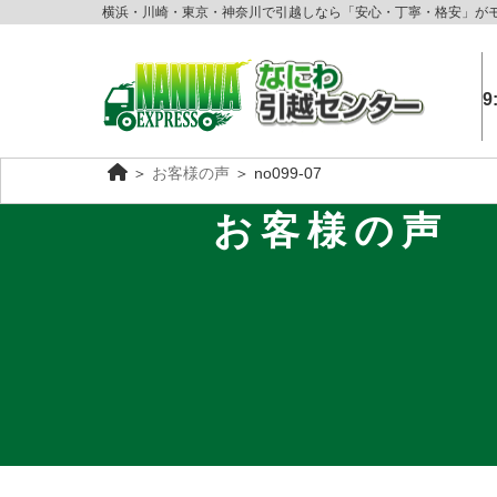
横浜・川崎・東京・神奈川で引越しなら「安心・丁寧・格安」が
9
＞
お客様の声
＞
no099-07
お客様の声