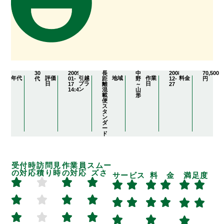
30
2009-
長
中
2008-
70,500
年代
評価
引越
地域
作業
料金
代
01-
距
野
12-
円
日
プラ
日
17
離
～
27
ン
14:45:15
混
山
載
形
便
ス
タ
ン
ダ
ー
ド
受付時
訪問見
作業員
スムー
の対応
積り時
の対応
ズさ
サービス
料 金
満足度