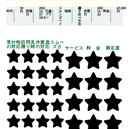
30
2022-
ス
磯
2022-
47,300
年代
評価
引越
地域
作業
料金
代
12-
タ
子
11-
円
日
プラ
日
07
ン
区
22
ン
19:57:04
ダ
⇒
ー
中
ド
区
受付時
訪問見
作業員
スムー
の対応
積り時
の対応
ズさ
サービス
料 金
満足度