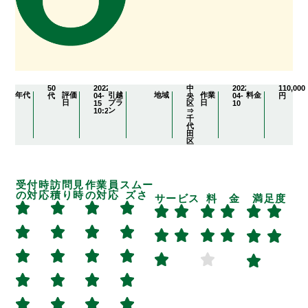
50
2022-
中
2022-
110,000
年代
評価
引越
地域
作業
料金
代
04-
央
04-
円
日
プラ
日
15
区
10
ン
10:27:12
⇒
千
代
田
区
受付時
訪問見
作業員
スムー
の対応
積り時
の対応
ズさ
サービス
料 金
満足度