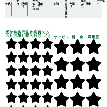
30
2022-
中
2022-
57,200
年代
評価
引越
地域
作業
料金
代
02-
原
02-
円
日
プラ
日
04
区
02
ン
14:08:26
⇒
江
東
区
受付時
訪問見
作業員
スムー
の対応
積り時
の対応
ズさ
サービス
料 金
満足度