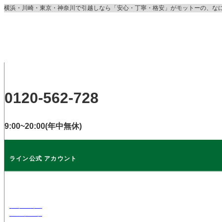
コ
横浜・川崎・東京・神奈川で引越しなら「安心・丁寧・格安」がモットーの、な
ン
テ
ン
ツ
に
ス
キ
ッ
0120-562-728
プ
9:00~20:00(年中無休)
ライン公式 アカウント
ライン公式
アカウント