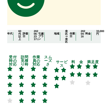
60
2021-
幸
2021-
33,000
年代
評価
引越
地域
作業
料金
代
06-
区
04-
円
日
プラ
日
以
23
⇒
16
ン
上
17:22:56
幸
区
受付
訪問
作業
スム
時の
見積
員の
ーズ
サービ
料 金
満足度
対応
り時
対応
さ
ス