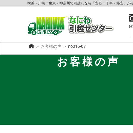
横浜・川崎・東京・神奈川で引越しなら「安心・丁寧・格安」が
9
＞
お客様の声
＞
no016-07
お客様の声