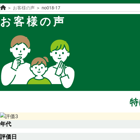
＞
お客様の声
＞
no018-17
お客様の声
特
年代
評価日