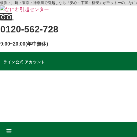
コ
横浜・川崎・東京・神奈川で引越しなら「安心・丁寧・格安」がモットーの、なに
ン
テ
ン
0120-562-728
ツ
に
9:00~20:00(年中無休)
ス
キ
ッ
ライン公式 アカウント
プ
ライン公式
アカウント