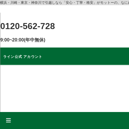
コ
横浜・川崎・東京・神奈川で引越しなら「安心・丁寧・格安」がモットーの、なに
ン
テ
ン
0120-562-728
ツ
に
9:00~20:00(年中無休)
ス
キ
ライン公式 アカウント
ッ
プ
ライン公式
アカウント