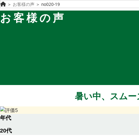
＞
お客様の声
＞
no020-19
お客様の声
暑い中、スムー
年代
20代