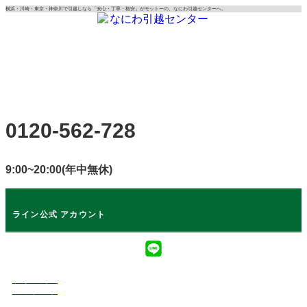
コ
横浜・川崎・東京・神奈川で引越しなら「安心・丁寧・格安」がモットーの、なにわ引越センターへ。
ン
テ
ン
ツ
に
ス
キ
0120-562-728
ッ
プ
9:00~20:00(年中無休)
ライン公式 アカウント
ライン公式
アカウント