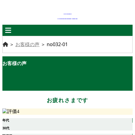
無料
お見積もり
＞
お客様の声
＞
no032-01
お客様の声
お疲れさまです
年代
30代