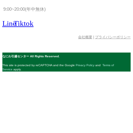
9:00~20:00(年中無休)
Line
Tiktok
会社概要
|
プライバシーポリシー
© 公益社団法人日本青年会議所 All Rights Reserved.
なにわ引越センター All Rights Reserved.
This site is protected by reCAPTCHA and the Google
Privacy Policy
and
Terms of
Service
apply.