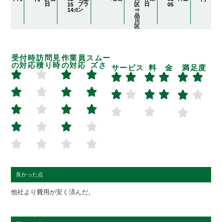
日
プラ
日
15
区
05
ン
14:04:30
⇒
品
川
区
受付時
訪問見
作業員
スムー
の対応
積り時
の対応
ズさ
サービス
料 金
満足度
良かった点
他社より費用が安く済んだ。