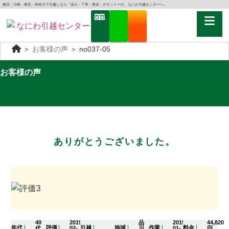
横浜・川崎・東京・神奈川で引越しなら「安心・丁寧・格安」がモットーの、なにわ引越センターへ。
＞
お客様の声
＞
no037-05
お客様の声
ありがとうございました。
40
2019-
品
2019-
44,820
年代
評価
引越
地域
作業
料金
代
02-
川
01-
円