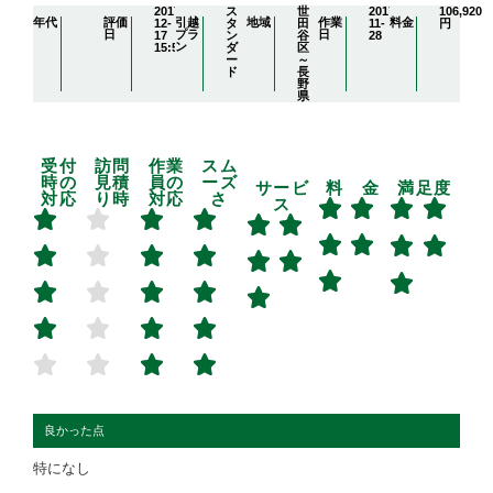
2017-
ス
世
2017-
106,920
年代
評価
引越
地域
作業
料金
12-
タ
田
11-
円
日
プラ
日
17
ン
谷
28
ン
15:51:48
ダ
区
ー
～
ド
長
野
県
受付
訪問
作業
スム
時の
見積
員の
ーズ
サービ
料 金
満足度
対応
り時
対応
さ
ス
良かった点
特になし