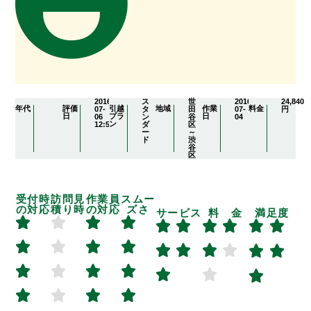
2016-
ス
世
2016-
24,840
年代
評価
引越
地域
作業
料金
07-
タ
田
07-
円
日
プラ
日
06
ン
谷
04
ン
12:51:14
ダ
区
ー
～
ド
渋
谷
区
受付時
訪問見
作業員
スムー
の対応
積り時
の対応
ズさ
サービス
料 金
満足度