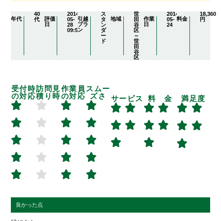
40
2014-
ス
世
2014-
18,360
年代
評価
引越
地域
作業
料金
代
05-
タ
田
05-
円
日
プラ
日
28
ン
谷
24
ン
09:54:55
ダ
区
ー
～
ド
世
田
谷
区
受付時
訪問見
作業員
スムー
の対応
積り時
の対応
ズさ
サービス
料 金
満足度
良かった点