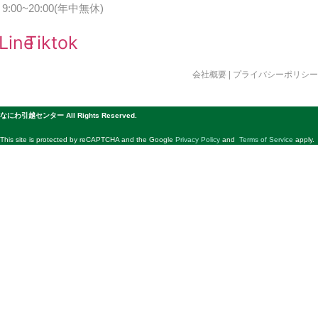
9:00~20:00(年中無休)
Line
Tiktok
会社概要
|
プライバシーポリシー
© 公益社団法人日本青年会議所 All Rights Reserved.
なにわ引越センター All Rights Reserved.
This site is protected by reCAPTCHA and the Google
Privacy Policy
and
Terms of Service
apply.