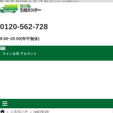
コ
横浜・川崎・東京・神奈川で引越しなら「安心・丁寧・格安」がモットーの、なにわ引越センターへ。
ン
テ
ン
0120-562-728
ツ
に
ス
9:00~20:00(年中無休)
キ
ッ
ライン公式 アカウント
プ
ライン公式
アカウント
無料
お見積もり
＞
お客様の声
＞
no078-09