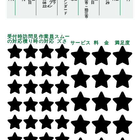
日
プラ
日
08
ン
市
29
ン
22:41:17
ダ
～
ー
狛
ド
江
市
受付時
訪問見
作業員
スムー
の対応
積り時
の対応
ズさ
サービス
料 金
満足度