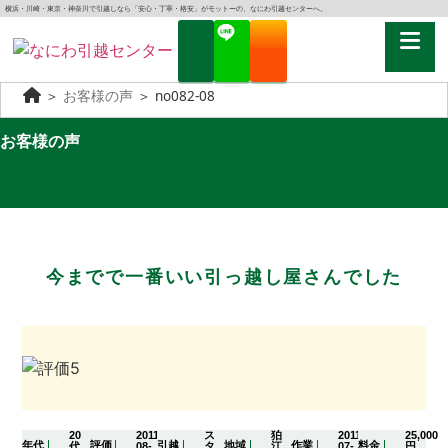
横浜・川崎・東京・神奈川で引越しなら「安心・丁寧・格安」がモットーの、なにわ引越センターへ。
＞
お客様の声
＞
no082-08
お客様の声
今までで一番いい引っ越し屋さんでした
20
2011-
ス
狛
2011-
25,000
年代
評価
引越
地域
作業
料金
代
08-
タ
江
07-
円