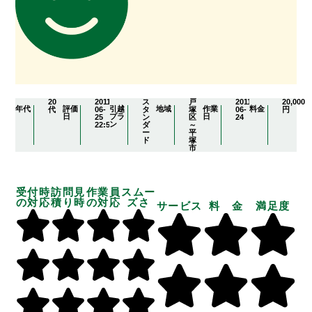
20
2011-
ス
戸
2011-
20,000
年代
評価
引越
地域
作業
料金
代
06-
タ
塚
06-
円
日
プラ
日
25
ン
区
24
ン
22:57:38
ダ
～
ー
平
ド
塚
市
受付時
訪問見
作業員
スムー
の対応
積り時
の対応
ズさ
サービス
料 金
満足度