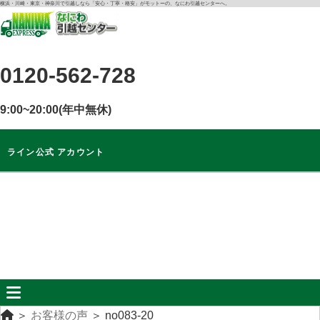
コ
横浜・川崎・東京・神奈川で引越しなら「安心・丁寧・格安」がモットーの、なにわ引越センターへ。
ン
テ
ン
0120-562-728
ツ
に
ス
9:00~20:00(年中無休)
キ
ッ
ライン公式 アカウント
プ
ライン公式
アカウント
無料
お見積もり
＞
お客様の声
＞
no083-20