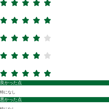
良かった点
特になし
悪かった点
特になし