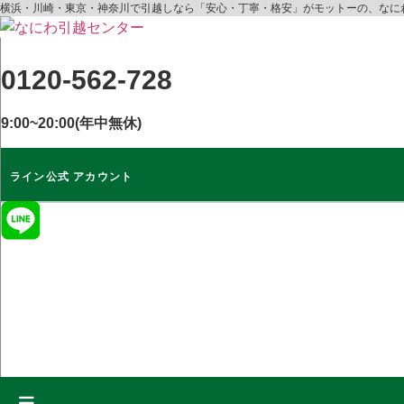
コ
横浜・川崎・東京・神奈川で引越しなら「安心・丁寧・格安」がモットーの、なに
ン
テ
0120-562-728
ン
ツ
に
9:00~20:00(年中無休)
ス
キ
ライン公式 アカウント
ッ
プ
ライン公式
アカウント