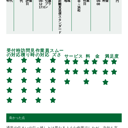
年代
評価
引越
地域
作業
料金
代
09-
距
谷
09-
円
日
プラ
日
12
離
～
08
ン
17:04:01
直
浜
送
松
便
ス
タ
ン
ダ
ー
ド
受付時
訪問見
作業員
スムー
の対応
積り時
の対応
ズさ
サービス
料 金
満足度
良かった点
通常の住まいの引っ越しとは異なるような作業でしたが、文句も言