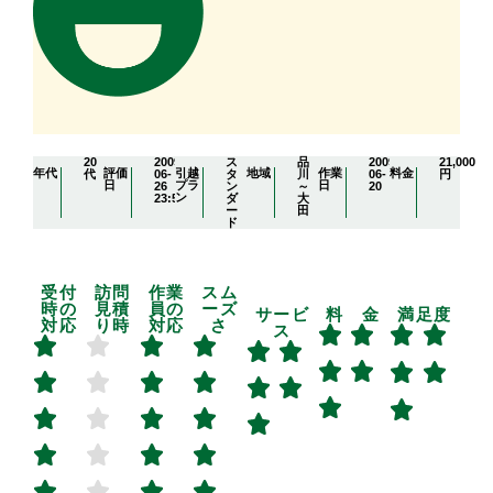
20
2009-
ス
品
2009-
21,000
年代
評価
引越
地域
作業
料金
代
06-
タ
川
06-
円
日
プラ
日
26
ン
～
20
ン
23:59:31
ダ
大
ー
田
ド
受付
訪問
作業
スム
時の
見積
員の
ーズ
サービ
料 金
満足度
対応
り時
対応
さ
ス