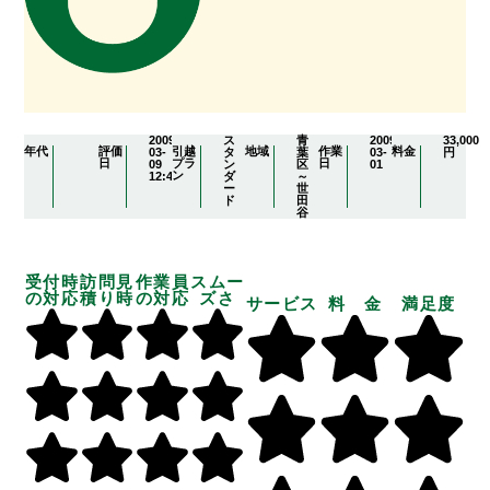
2009-
ス
青
2009-
33,000
年代
評価
引越
地域
作業
料金
03-
タ
葉
03-
円
日
プラ
日
09
ン
区
01
ン
12:49:38
ダ
～
ー
世
ド
田
谷
受付時
訪問見
作業員
スムー
の対応
積り時
の対応
ズさ
サービス
料 金
満足度