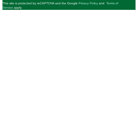
This site is protected by reCAPTCHA and the Google
Privacy Policy
and
Terms of
Service
apply.