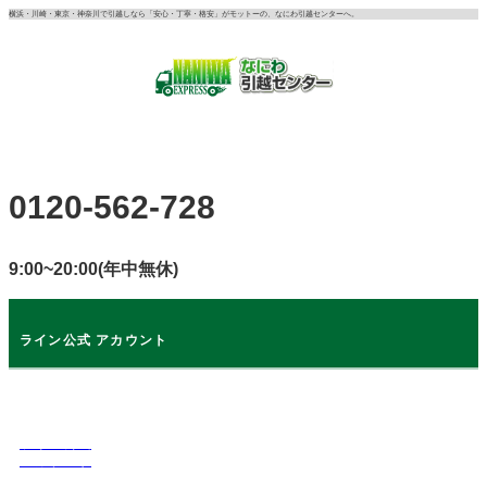
コ
横浜・川崎・東京・神奈川で引越しなら「安心・丁寧・格安」がモットーの、なにわ引越センターへ。
ン
テ
ン
ツ
に
ス
キ
0120-562-728
ッ
プ
9:00~20:00(年中無休)
ライン公式 アカウント
ライン公式
アカウント