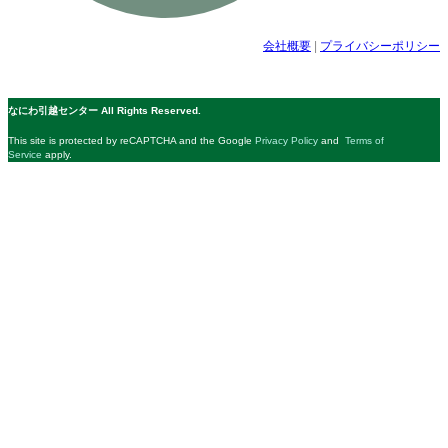
会社概要
|
プライバシーポリシー
© 公益社団法人日本青年会議所 All Rights Reserved.
なにわ引越センター All Rights Reserved.
This site is protected by reCAPTCHA and the Google
Privacy Policy
and
Terms of
Service
apply.