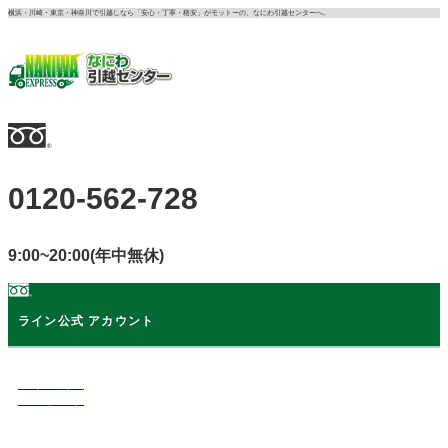
コ
横浜・川崎・東京・神奈川で引越しなら「安心・丁寧・格安」がモットーの、なにわ引越センターへ。
ン
テ
ン
ツ
に
ス
キ
ッ
0120-562-728
プ
9:00~20:00(年中無休)
ライン公式 アカウント
ライン公式
アカウント