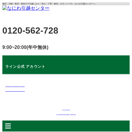
コ
横浜・川崎・東京・神奈川で引越しなら「安心・丁寧・格安」がモットーの、なにわ引越センターへ。
ン
テ
ン
0120-562-728
ツ
に
ス
9:00~20:00(年中無休)
キ
ッ
プ
ライン公式 アカウント
ライン公式
アカウント
無料
お見積もり